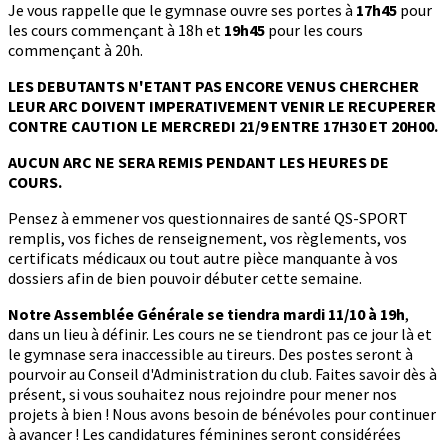
Je vous rappelle que le gymnase ouvre ses portes à
17h45
pour
les cours commençant à 18h et
19h45
pour les cours
commençant à 20h.
LES DEBUTANTS N'ETANT PAS ENCORE VENUS CHERCHER
LEUR ARC DOIVENT IMPERATIVEMENT VENIR LE RECUPERER
CONTRE CAUTION LE MERCREDI 21/9 ENTRE 17H30 ET 20H00.
AUCUN ARC NE SERA REMIS PENDANT LES HEURES DE
COURS.
Pensez à emmener vos questionnaires de santé QS-SPORT
remplis, vos fiches de renseignement, vos règlements, vos
certificats médicaux ou tout autre pièce manquante à vos
dossiers afin de bien pouvoir débuter cette semaine.
Notre Assemblée Générale se tiendra mardi 11/10 à 19h
,
dans un lieu à définir. Les cours ne se tiendront pas ce jour là et
le gymnase sera inaccessible au tireurs. Des postes seront à
pourvoir au Conseil d'Administration du club. Faites savoir dès à
présent, si vous souhaitez nous rejoindre pour mener nos
projets à bien ! Nous avons besoin de bénévoles pour continuer
à avancer ! Les candidatures féminines seront considérées