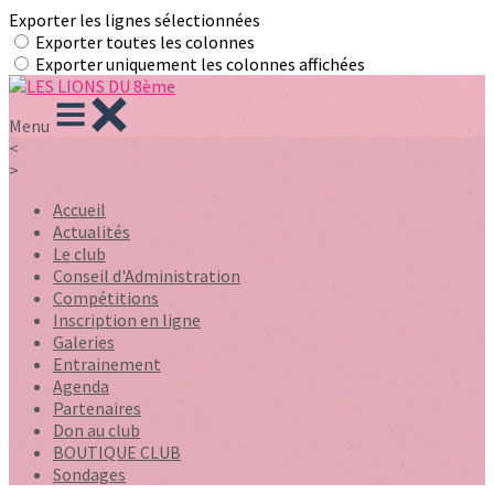
Exporter les lignes sélectionnées
Exporter toutes les colonnes
Exporter uniquement les colonnes affichées
Menu
<
>
Accueil
Actualités
Le club
Conseil d'Administration
Compétitions
Inscription en ligne
Galeries
Entrainement
Agenda
Partenaires
Don au club
BOUTIQUE CLUB
Sondages