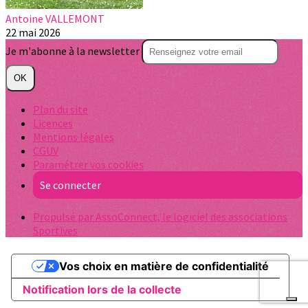
Antoine VALLEMONT
22 mai 2026
Je m'abonne à la newsletter
OK
Plan du site
Licences
Mentions légales
CGUV
Paramétrer vos cookies
Se connecter
Propulsé par AssoConnect, le logiciel des associations
Sportives
Vos choix en matière de confidentialité
Notification lors de la collecte