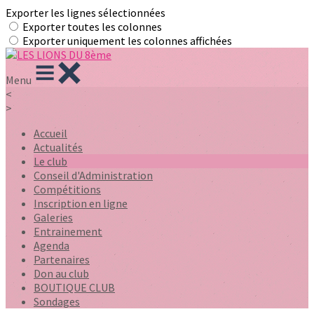
Exporter les lignes sélectionnées
Exporter toutes les colonnes
Exporter uniquement les colonnes affichées
Menu
<
>
Accueil
Actualités
Le club
Conseil d'Administration
Compétitions
Inscription en ligne
Galeries
Entrainement
Agenda
Partenaires
Don au club
BOUTIQUE CLUB
Sondages