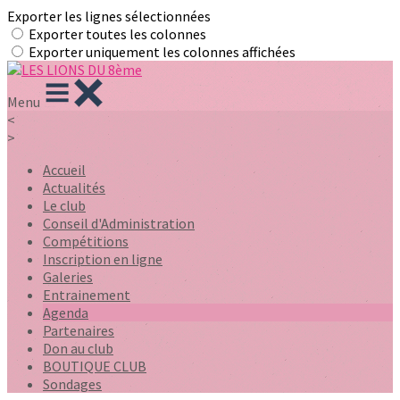
Exporter les lignes sélectionnées
Exporter toutes les colonnes
Exporter uniquement les colonnes affichées
Menu
<
>
Accueil
Actualités
Le club
Conseil d'Administration
Compétitions
Inscription en ligne
Galeries
Entrainement
Agenda
Partenaires
Don au club
BOUTIQUE CLUB
Sondages