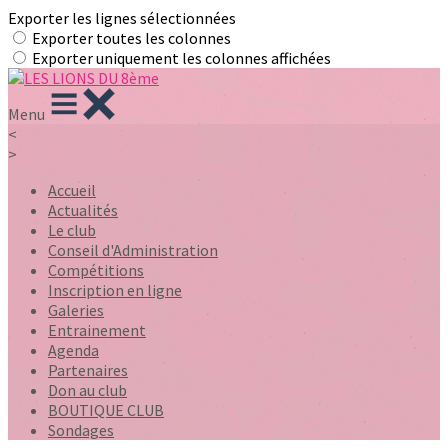
Exporter les lignes sélectionnées
Exporter toutes les colonnes
Exporter uniquement les colonnes affichées
Menu
<
>
Accueil
Actualités
Le club
Conseil d'Administration
Compétitions
Inscription en ligne
Galeries
Entrainement
Agenda
Partenaires
Don au club
BOUTIQUE CLUB
Sondages