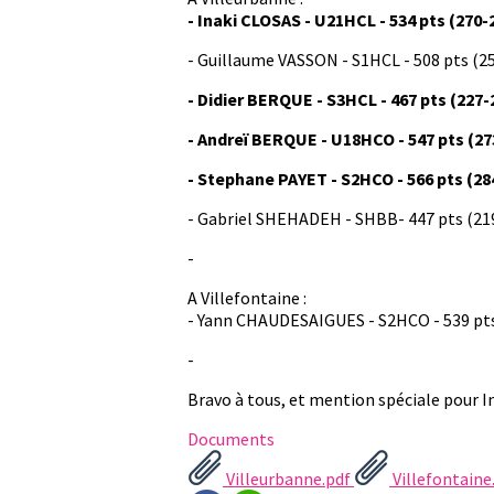
- Inaki CLOSAS - U21HCL - 534 pts (270
- Guillaume VASSON - S1HCL - 508 pts (2
- Didier BERQUE - S3HCL - 467 pts (227
- Andreï BERQUE - U18HCO - 547 pts (27
- Stephane PAYET - S2HCO - 566 pts (28
- Gabriel SHEHADEH - SHBB- 447 pts (21
-
A Villefontaine :
- Yann CHAUDESAIGUES - S2HCO - 539 pts 
-
Bravo à tous, et mention spéciale pour In
Documents
Villeurbanne.pdf
Villefontaine