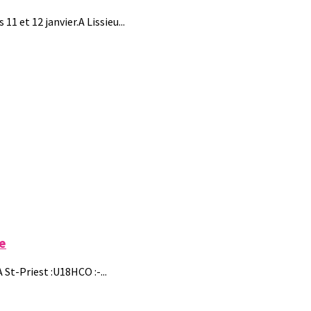
11 et 12 janvier.A Lissieu...
re
A St-Priest :U18HCO :-...