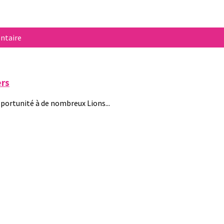
ntaire
ers
pportunité à de nombreux Lions...