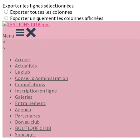
Exporter les lignes sélectionnées
Exporter toutes les colonnes
Exporter uniquement les colonnes affichées
Menu
<
>
Accueil
Actualités
Le club
Conseil d'Administration
Compétitions
Inscription en ligne
Galeries
Entrainement
Agenda
Partenaires
Don au club
BOUTIQUE CLUB
Sondages