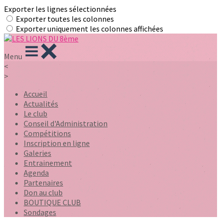
Exporter les lignes sélectionnées
Exporter toutes les colonnes
Exporter uniquement les colonnes affichées
Menu
<
>
Accueil
Actualités
Le club
Conseil d'Administration
Compétitions
Inscription en ligne
Galeries
Entrainement
Agenda
Partenaires
Don au club
BOUTIQUE CLUB
Sondages