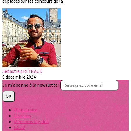
déplacés sur les concours de la...
Sébastien REYNAUD
9 décembre 2024
Je m'abonne à la newsletter
OK
Plan du site
Licences
Mentions légales
CGUV