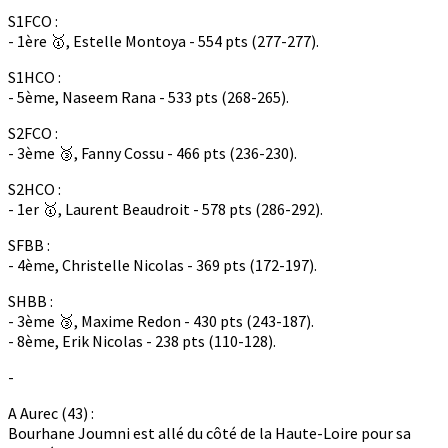
S1FCO :
- 1ère 🥇, Estelle Montoya - 554 pts (277-277).
S1HCO :
- 5ème, Naseem Rana - 533 pts (268-265).
S2FCO :
- 3ème 🥉, Fanny Cossu - 466 pts (236-230).
S2HCO :
- 1er 🥇, Laurent Beaudroit - 578 pts (286-292).
SFBB :
- 4ème, Christelle Nicolas - 369 pts (172-197).
SHBB :
- 3ème 🥉, Maxime Redon - 430 pts (243-187).
- 8ème, Erik Nicolas - 238 pts (110-128).
-
A Aurec (43) :
Bourhane Joumni est allé du côté de la Haute-Loire pour sa