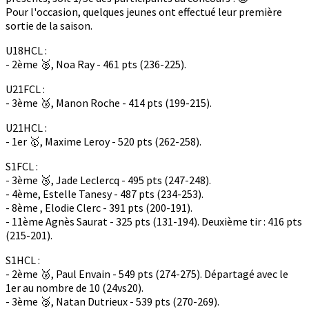
Pour l'occasion, quelques jeunes ont effectué leur première
sortie de la saison.
U18HCL :
- 2ème 🥈, Noa Ray - 461 pts (236-225).
U21FCL :
- 3ème 🥉, Manon Roche - 414 pts (199-215).
U21HCL :
- 1er 🥇, Maxime Leroy - 520 pts (262-258).
S1FCL :
- 3ème 🥉, Jade Leclercq - 495 pts (247-248).
- 4ème, Estelle Tanesy - 487 pts (234-253).
- 8ème , Elodie Clerc - 391 pts (200-191).
- 11ème Agnès Saurat - 325 pts (131-194). Deuxième tir : 416 pts
(215-201).
S1HCL :
- 2ème 🥈, Paul Envain - 549 pts (274-275). Départagé avec le
1er au nombre de 10 (24vs20).
- 3ème 🥉, Natan Dutrieux - 539 pts (270-269).