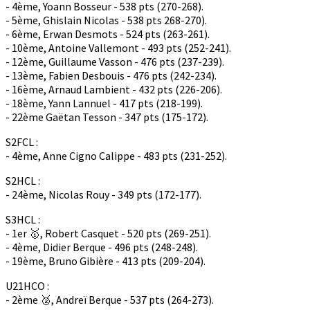
- 4ème, Yoann Bosseur - 538 pts (270-268).
- 5ème, Ghislain Nicolas - 538 pts 268-270).
- 6ème, Erwan Desmots - 524 pts (263-261).
- 10ème, Antoine Vallemont - 493 pts (252-241).
- 12ème, Guillaume Vasson - 476 pts (237-239).
- 13ème, Fabien Desbouis - 476 pts (242-234).
- 16ème, Arnaud Lambient - 432 pts (226-206).
- 18ème, Yann Lannuel - 417 pts (218-199).
- 22ème Gaëtan Tesson - 347 pts (175-172).
S2FCL :
- 4ème, Anne Cigno Calippe - 483 pts (231-252).
S2HCL :
- 24ème, Nicolas Rouy - 349 pts (172-177).
S3HCL :
- 1er 🥇, Robert Casquet - 520 pts (269-251).
- 4ème, Didier Berque - 496 pts (248-248).
- 19ème, Bruno Gibière - 413 pts (209-204).
U21HCO :
- 2ème 🥈, Andreï Berque - 537 pts (264-273).