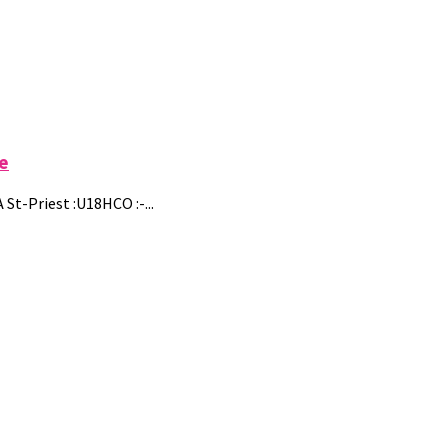
re
A St-Priest :U18HCO :-...