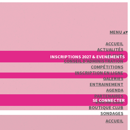
MENU
▴
▾
ACCUEIL
ACTUALITÉS
LE CLUB
INSCRIPTIONS 2027 & EVENEMENTS
CONSEIL D'ADMINISTRATION
COMPÉTITIONS
INSCRIPTION EN LIGNE
GALERIES
ENTRAINEMENT
AGENDA
PARTENAIRES
SE CONNECTER
DON AU CLUB
BOUTIQUE CLUB
SONDAGES
ACCUEIL