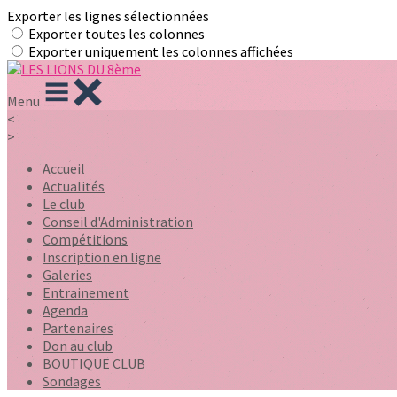
Exporter les lignes sélectionnées
Exporter toutes les colonnes
Exporter uniquement les colonnes affichées
Menu
<
>
Accueil
Actualités
Le club
Conseil d'Administration
Compétitions
Inscription en ligne
Galeries
Entrainement
Agenda
Partenaires
Don au club
BOUTIQUE CLUB
Sondages