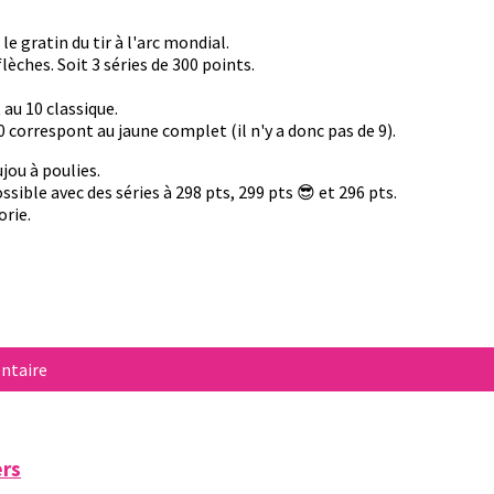
e gratin du tir à l'arc mondial.
 flèches. Soit 3 séries de 300 points.
 au 10 classique.
10 correspont au jaune complet (il n'y a donc pas de 9).
jou à poulies.
ossible avec des séries à 298 pts, 299 pts 😎 et 296 pts.
orie.
ntaire
ers