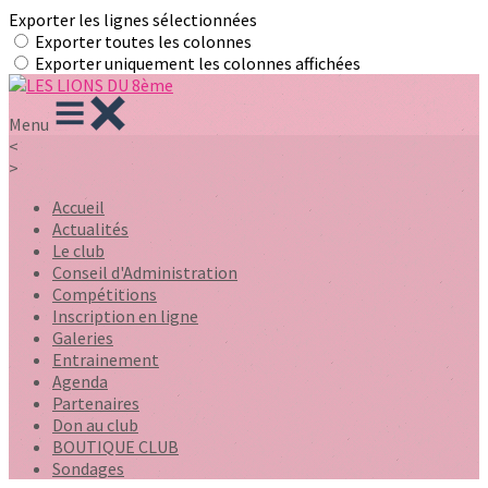
Exporter les lignes sélectionnées
Exporter toutes les colonnes
Exporter uniquement les colonnes affichées
Menu
<
>
Accueil
Actualités
Le club
Conseil d'Administration
Compétitions
Inscription en ligne
Galeries
Entrainement
Agenda
Partenaires
Don au club
BOUTIQUE CLUB
Sondages