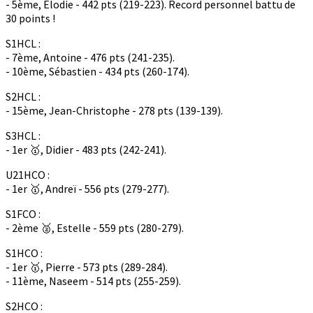
- 5ème, Elodie - 442 pts (219-223). Record personnel battu de
30 points !
S1HCL :
- 7ème, Antoine - 476 pts (241-235).
- 10ème, Sébastien - 434 pts (260-174).
S2HCL :
- 15ème, Jean-Christophe - 278 pts (139-139).
S3HCL :
- 1er 🥇, Didier - 483 pts (242-241).
U21HCO :
- 1er 🥇, Andreï - 556 pts (279-277).
S1FCO :
- 2ème 🥈, Estelle - 559 pts (280-279).
S1HCO :
- 1er 🥇, Pierre - 573 pts (289-284).
- 11ème, Naseem - 514 pts (255-259).
S2HCO :