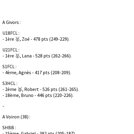
A Givors :
U18FCL :
- 1ère 🥇, Zoé - 478 pts (249-229).
U21FCL :
- 1ère 🥇, Lana - 528 pts (262-266).
S1FCL :
- 4ème, Agnès - 417 pts (208-209).
S3HCL :
- 2ème 🥈, Robert - 526 pts (261-265).
- 18ème, Bruno - 446 pts (220-226).
-
A Voiron (38) :
SHBB :
- 15ème, Gabriel - 392 pts (205-187).