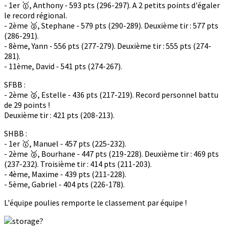
- 1er 🥇, Anthony - 593 pts (296-297). A 2 petits points d'égaler
le record régional.
- 2ème 🥈, Stephane - 579 pts (290-289). Deuxième tir : 577 pts
(286-291).
- 8ème, Yann - 556 pts (277-279). Deuxième tir : 555 pts (274-
281).
- 11ème, David - 541 pts (274-267).
SFBB :
- 2ème 🥈, Estelle - 436 pts (217-219). Record personnel battu
de 29 points !
Deuxième tir : 421 pts (208-213).
SHBB :
- 1er 🥇, Manuel - 457 pts (225-232).
- 2ème 🥈, Bourhane - 447 pts (219-228). Deuxième tir : 469 pts
(237-232). Troisième tir : 414 pts (211-203).
- 4ème, Maxime - 439 pts (211-228).
- 5ème, Gabriel - 404 pts (226-178).
L'équipe poulies remporte le classement par équipe !