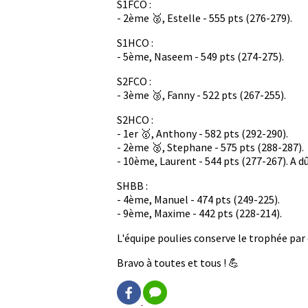
S1FCO :
- 2ème 🥈, Estelle - 555 pts (276-279).
S1HCO :
- 5ème, Naseem - 549 pts (274-275).
S2FCO :
- 3ème 🥉, Fanny - 522 pts (267-255).
S2HCO :
- 1er 🥇, Anthony - 582 pts (292-290).
- 2ème 🥈, Stephane - 575 pts (288-287).
- 10ème, Laurent - 544 pts (277-267). A dû 
SHBB :
- 4ème, Manuel - 474 pts (249-225).
- 9ème, Maxime - 442 pts (228-214).
L'équipe poulies conserve le trophée par 
Bravo à toutes et tous ! 💪