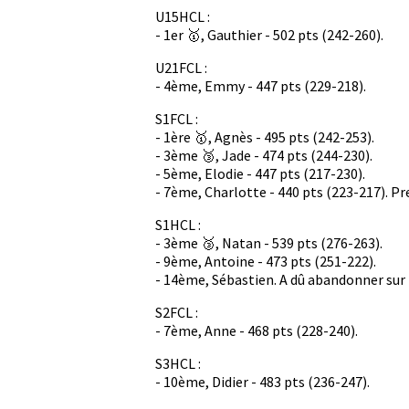
U15HCL :
- 1er 🥇, Gauthier - 502 pts (242-260).
U21FCL :
- 4ème, Emmy - 447 pts (229-218).
S1FCL :
- 1ère 🥇, Agnès - 495 pts (242-253).
- 3ème 🥉, Jade - 474 pts (244-230).
- 5ème, Elodie - 447 pts (217-230).
- 7ème, Charlotte - 440 pts (223-217). Pr
S1HCL :
- 3ème 🥉, Natan - 539 pts (276-263).
- 9ème, Antoine - 473 pts (251-222).
- 14ème, Sébastien. A dû abandonner sur 
S2FCL :
- 7ème, Anne - 468 pts (228-240).
S3HCL :
- 10ème, Didier - 483 pts (236-247).