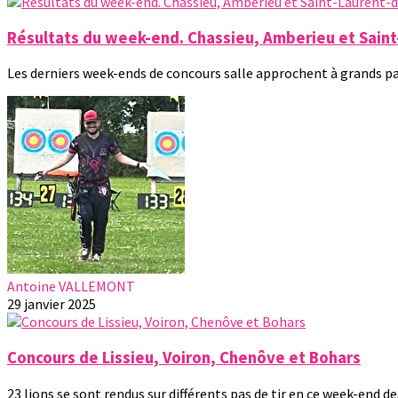
Résultats du week-end. Chassieu, Amberieu et Sai
Les derniers week-ends de concours salle approchent à grands pas 
Antoine VALLEMONT
29 janvier 2025
Concours de Lissieu, Voiron, Chenôve et Bohars
23 lions se sont rendus sur différents pas de tir en ce week-end des 