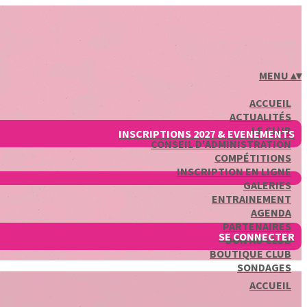
MENU
▴
▾
ACCUEIL
ACTUALITÉS
LE CLUB
INSCRIPTIONS 2027 & EVENEMENTS
CONSEIL D'ADMINISTRATION
COMPÉTITIONS
INSCRIPTION EN LIGNE
GALERIES
ENTRAINEMENT
AGENDA
PARTENAIRES
SE CONNECTER
DON AU CLUB
BOUTIQUE CLUB
SONDAGES
ACCUEIL