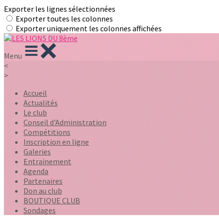
Exporter les lignes sélectionnées
Exporter toutes les colonnes
Exporter uniquement les colonnes affichées
Menu
<
>
Accueil
Actualités
Le club
Conseil d'Administration
Compétitions
Inscription en ligne
Galeries
Entrainement
Agenda
Partenaires
Don au club
BOUTIQUE CLUB
Sondages