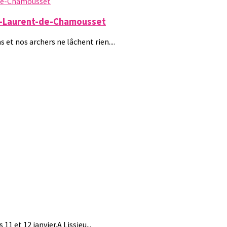
nt-Laurent-de-Chamousset
et nos archers ne lâchent rien....
11 et 12 janvier.A Lissieu...