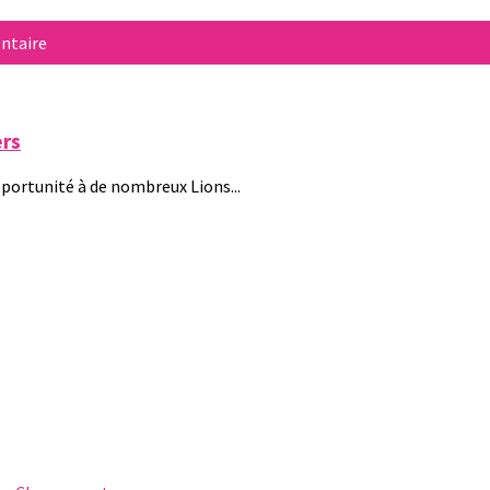
ntaire
ers
pportunité à de nombreux Lions...