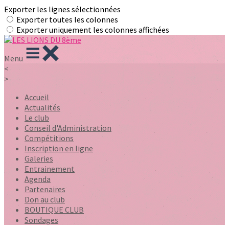
Exporter les lignes sélectionnées
Exporter toutes les colonnes
Exporter uniquement les colonnes affichées
Menu
<
>
Accueil
Actualités
Le club
Conseil d'Administration
Compétitions
Inscription en ligne
Galeries
Entrainement
Agenda
Partenaires
Don au club
BOUTIQUE CLUB
Sondages