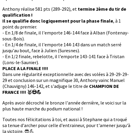
Anthony réalise 581 pts (289-292), et
termine 2ème du tir de
qualification !
Il se qualifie donc logiquement pour la phase finale
, à 1
point du premier.
- En 1/8 de finale, il l'emporte 146-144 face à Alban (Fontenay-
sous-Bois).
- En 1/4 de finale, il l'emporte 144-143 dans un match serré
jusqu'au bout, face à Julien (Suresnes).
- En 1/2 finale, rebelotte, il l'emporte 143-141 face à Tristan
(Lons-le-Saunier).
PLACE A LA FINALE !!!!
Dans une régularité exceptionnelle avec des volées à 29-29-29-
29 et conclusion sur un magnifique 30, Anthony vainc Manuel
(Chauvigny) 146-142, et s'adjuge le titre de
CHAMPION DE
FRANCE !!!! 🥇😍💪
Après avoir décroché le bronze l'année dernière, le voici sur la
plus haute marche du podium national !
Toutes nos félicitations à toi, et aussi à Stephane qui a troqué
sa tenue d'archer pour celle d'entraineur, pour t'amener jusqu'à
la victoire. 😎💪