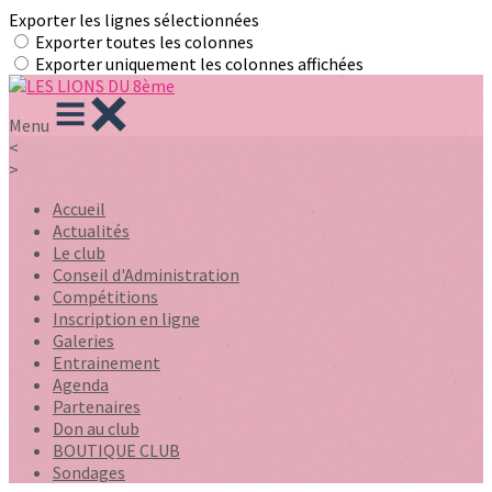
Exporter les lignes sélectionnées
Exporter toutes les colonnes
Exporter uniquement les colonnes affichées
Menu
<
>
Accueil
Actualités
Le club
Conseil d'Administration
Compétitions
Inscription en ligne
Galeries
Entrainement
Agenda
Partenaires
Don au club
BOUTIQUE CLUB
Sondages