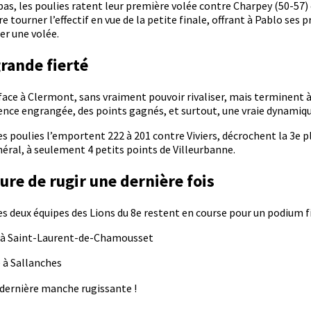
as, les poulies ratent leur première volée contre Charpey (50-57) 
e tourner l’effectif en vue de la petite finale, offrant à Pablo ses 
er une volée.
grande fierté
face à Clermont, sans vraiment pouvoir rivaliser, mais terminent à
ience engrangée, des points gagnés, et surtout, une vraie dynamiq
 les poulies l’emportent 222 à 201 contre Viviers, décrochent la 3e
ral, à seulement 4 petits points de Villeurbanne.
eure de rugir une dernière fois
es deux équipes des Lions du 8e restent en course pour un podium f
ut à Saint-Laurent-de-Chamousset
e à Sallanches
 dernière manche rugissante !