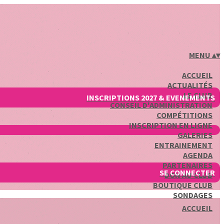
MENU
▴
▾
ACCUEIL
ACTUALITÉS
LE CLUB
INSCRIPTIONS 2027 & EVENEMENTS
CONSEIL D'ADMINISTRATION
COMPÉTITIONS
INSCRIPTION EN LIGNE
GALERIES
ENTRAINEMENT
AGENDA
PARTENAIRES
SE CONNECTER
DON AU CLUB
BOUTIQUE CLUB
SONDAGES
ACCUEIL