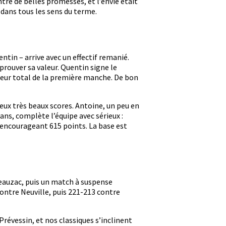
ré de belles promesses, et l’envie était
 dans tous les sens du terme.
ntin – arrive avec un effectif remanié.
prouver sa valeur. Quentin signe le
 leur total de la première manche. De bon
eux très beaux scores. Antoine, un peu en
ans, complète l’équipe avec sérieux :
 encourageant 615 points. La base est
Beauzac, puis un match à suspense
contre Neuville, puis 221-213 contre
Prévessin, et nos classiques s’inclinent