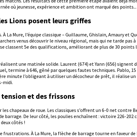
 matchs. Les résultats de cette première étape avaient déjà mont
urnée où jeunesse, expérience et ambition ont marqué des points...
les Lions posent leurs griffes
À La Mure, l’équipe classique – Guillaume, Ghislain, Amaury et Que
chers venus découvrir le niveau régional, mais qui ne tarde pas à 
 se classent 5e des qualifications, améliorant de plus de 30 points
éalisent une matinée solide. Laurent (674) et Yann (656) signent d
uel, termine à 646, gêné par quelques fautes techniques. Pablo, 15 
 minute l’obligeant à utiliser un décocheur de prêt, il réalise un
s-midi.
 tension et des frissons
 les chapeaux de roue. Les classiques s’offrent un 6-0 net contre 
 barrage. De leur côté, les poulies enchaînent : victoire 226-202 
 deux côtés !
e frustrations. À La Mure, la flèche de barrage tourne en faveur de 