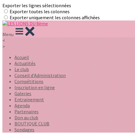
Exporter les lignes sélectionnées
Exporter toutes les colonnes
Exporter uniquement les colonnes affichées
Menu
<
>
Accueil
Actualités
Le club
Conseil d'Administration
Compétitions
Inscription en ligne
Galeries
Entrainement
Agenda
Partenaires
Don au club
BOUTIQUE CLUB
Sondages