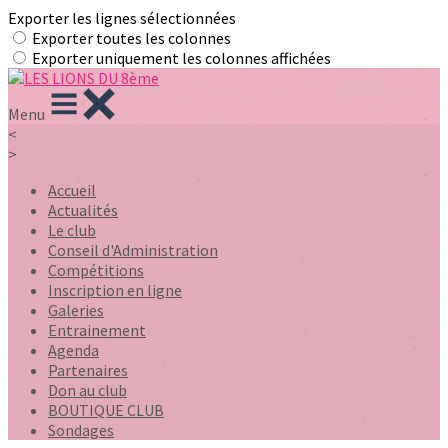
Exporter les lignes sélectionnées
Exporter toutes les colonnes
Exporter uniquement les colonnes affichées
Menu
<
>
Accueil
Actualités
Le club
Conseil d'Administration
Compétitions
Inscription en ligne
Galeries
Entrainement
Agenda
Partenaires
Don au club
BOUTIQUE CLUB
Sondages