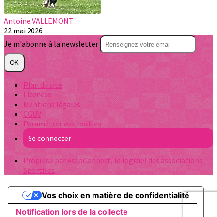
Antoine VALLEMONT
22 mai 2026
Je m'abonne à la newsletter
OK
Plan du site
Licences
Mentions légales
CGUV
Paramétrer vos cookies
Se connecter
Propulsé par AssoConnect, le logiciel des associations
Sportives
Vos choix en matière de confidentialité
Notification lors de la collecte