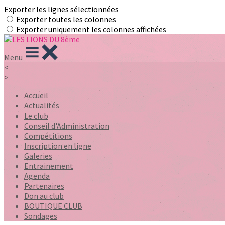
Exporter les lignes sélectionnées
Exporter toutes les colonnes
Exporter uniquement les colonnes affichées
Menu
<
>
Accueil
Actualités
Le club
Conseil d'Administration
Compétitions
Inscription en ligne
Galeries
Entrainement
Agenda
Partenaires
Don au club
BOUTIQUE CLUB
Sondages