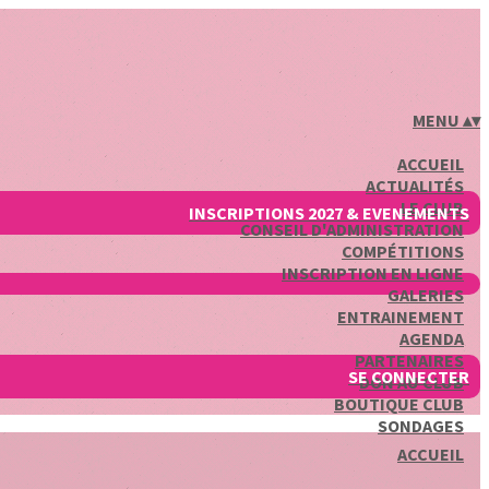
MENU
▴
▾
ACCUEIL
ACTUALITÉS
LE CLUB
INSCRIPTIONS 2027 & EVENEMENTS
CONSEIL D'ADMINISTRATION
COMPÉTITIONS
INSCRIPTION EN LIGNE
GALERIES
ENTRAINEMENT
AGENDA
PARTENAIRES
SE CONNECTER
DON AU CLUB
BOUTIQUE CLUB
SONDAGES
ACCUEIL