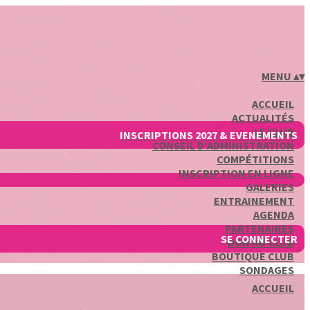
MENU
▴
▾
ACCUEIL
ACTUALITÉS
LE CLUB
INSCRIPTIONS 2027 & EVENEMENTS
CONSEIL D'ADMINISTRATION
COMPÉTITIONS
INSCRIPTION EN LIGNE
GALERIES
ENTRAINEMENT
AGENDA
PARTENAIRES
SE CONNECTER
DON AU CLUB
BOUTIQUE CLUB
SONDAGES
ACCUEIL