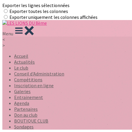
Exporter les lignes sélectionnées
Exporter toutes les colonnes
Exporter uniquement les colonnes affichées
Menu
<
>
Accueil
Actualités
Le club
Conseil d'Administration
Compétitions
Inscription en ligne
Galeries
Entrainement
Agenda
Partenaires
Don au club
BOUTIQUE CLUB
Sondages