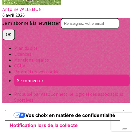
Antoine VALLEMONT
6 avril 2026
Je m'abonne à la newsletter
OK
Plan du site
Licences
Mentions légales
CGUV
Paramétrer vos cookies
Se connecter
Propulsé par AssoConnect, le logiciel des associations
Sportives
Vos choix en matière de confidentialité
Notification lors de la collecte