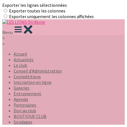
Exporter les lignes sélectionnées
Exporter toutes les colonnes
Exporter uniquement les colonnes affichées
Menu
<
>
Accueil
Actualités
Le club
Conseil d'Administration
Compétitions
Inscription en ligne
Galeries
Entrainement
Agenda
Partenaires
Don au club
BOUTIQUE CLUB
Sondages