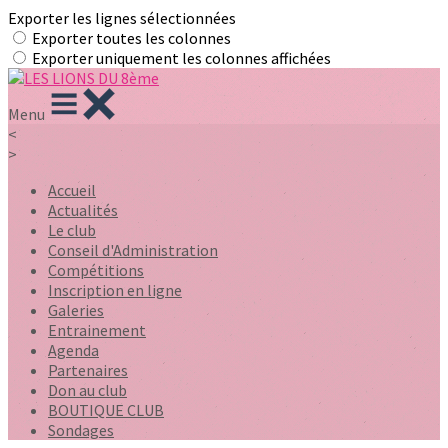
Exporter les lignes sélectionnées
Exporter toutes les colonnes
Exporter uniquement les colonnes affichées
Menu
<
>
Accueil
Actualités
Le club
Conseil d'Administration
Compétitions
Inscription en ligne
Galeries
Entrainement
Agenda
Partenaires
Don au club
BOUTIQUE CLUB
Sondages