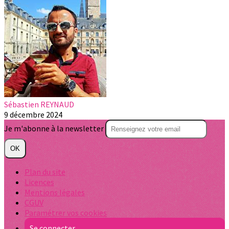
Sébastien REYNAUD
9 décembre 2024
Je m'abonne à la newsletter
OK
Plan du site
Licences
Mentions légales
CGUV
Paramétrer vos cookies
Se connecter