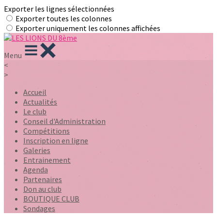
Exporter les lignes sélectionnées
Exporter toutes les colonnes
Exporter uniquement les colonnes affichées
Menu
<
>
Accueil
Actualités
Le club
Conseil d'Administration
Compétitions
Inscription en ligne
Galeries
Entrainement
Agenda
Partenaires
Don au club
BOUTIQUE CLUB
Sondages