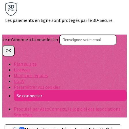
Les paiements en ligne sont protégés par le 3D-Secure.
Je m'abonne à la newsletter
OK
Plan du site
Licences
Mentions légales
CGUV
Paramétrer vos cookies
Se connecter
Propulsé par AssoConnect, le logiciel des associations
Sportives