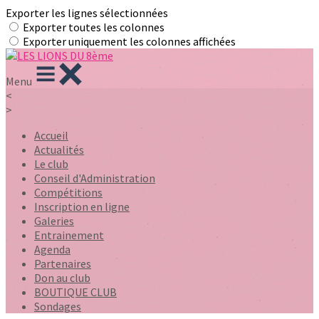
Exporter les lignes sélectionnées
Exporter toutes les colonnes
Exporter uniquement les colonnes affichées
Menu
<
>
Accueil
Actualités
Le club
Conseil d'Administration
Compétitions
Inscription en ligne
Galeries
Entrainement
Agenda
Partenaires
Don au club
BOUTIQUE CLUB
Sondages