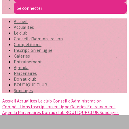
Se connecter
Accueil
Actualités
Le club
Conseil d'Administration
Compétitions
Inscription en ligne
Galeries
Entrainement
Agenda
Partenaires
Don au club
BOUTIQUE CLUB
Sondages
Accueil
Actualités
Le club
Conseil d'Administration
Compétitions
Inscription en ligne
Galeries
Entrainement
Agenda
Partenaires
Don au club
BOUTIQUE CLUB
Sondages