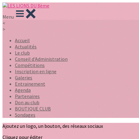
Menu
<
>
Accueil
Actualités
Le club
Conseil d'Administration
Compétitions
Inscription en ligne
Galeries
Entrainement
Agenda
Partenaires
Don au club
BOUTIQUE CLUB
Sondages
Ajoutez un logo, un bouton, des réseaux sociaux
Cliquez pour éditer