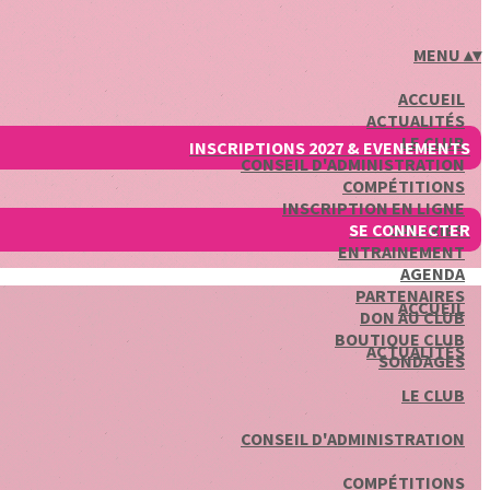
MENU
▴
▾
ACCUEIL
ACTUALITÉS
LE CLUB
INSCRIPTIONS 2027 & EVENEMENTS
CONSEIL D'ADMINISTRATION
COMPÉTITIONS
INSCRIPTION EN LIGNE
SE CONNECTER
GALERIES
ENTRAINEMENT
AGENDA
PARTENAIRES
ACCUEIL
DON AU CLUB
BOUTIQUE CLUB
ACTUALITÉS
SONDAGES
LE CLUB
CONSEIL D'ADMINISTRATION
COMPÉTITIONS