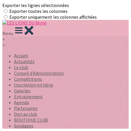
Exporter les lignes sélectionnées
Exporter toutes les colonnes
Exporter uniquement les colonnes affichées
Menu
<
>
Accueil
Actualités
Le club
Conseil d'Administration
Compétitions
Inscription en ligne
Galeries
Entrainement
Agenda
Partenaires
Don au club
BOUTIQUE CLUB
Sondages