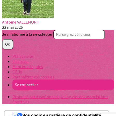
Antoine VALLEMONT
22 mai 2026
Je m'abonne à la newsletter
OK
Plan du site
Licences
Mentions légales
CGUV
Paramétrer vos cookies
Se connecter
Propulsé par AssoConnect, le logiciel des associations
Sportives
Vos choix en matière de confidentialité