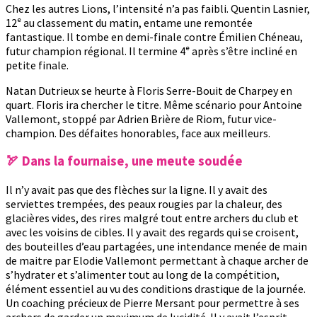
Chez les autres Lions, l’intensité n’a pas faibli. Quentin Lasnier,
12ᵉ au classement du matin, entame une remontée
fantastique. Il tombe en demi-finale contre Émilien Chéneau,
futur champion régional. Il termine 4ᵉ après s’être incliné en
petite finale.
Natan Dutrieux se heurte à Floris Serre-Bouit de Charpey en
quart. Floris ira chercher le titre. Même scénario pour Antoine
Vallemont, stoppé par Adrien Brière de Riom, futur vice-
champion. Des défaites honorables, face aux meilleurs.
🏹 Dans la fournaise, une meute soudée
Il n’y avait pas que des flèches sur la ligne. Il y avait des
serviettes trempées, des peaux rougies par la chaleur, des
glacières vides, des rires malgré tout entre archers du club et
avec les voisins de cibles. Il y avait des regards qui se croisent,
des bouteilles d’eau partagées, une intendance menée de main
de maitre par Elodie Vallemont permettant à chaque archer de
s’hydrater et s’alimenter tout au long de la compétition,
élément essentiel au vu des conditions drastique de la journée.
Un coaching précieux de Pierre Mersant pour permettre à ses