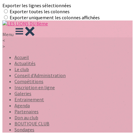
Exporter les lignes sélectionnées
Exporter toutes les colonnes
Exporter uniquement les colonnes affichées
Menu
<
>
Accueil
Actualités
Le club
Conseil d'Administration
Compétitions
Inscription en ligne
Galeries
Entrainement
Agenda
Partenaires
Don au club
BOUTIQUE CLUB
Sondages