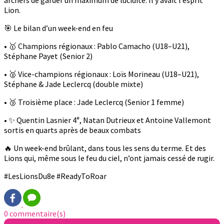
archers de garder un maximum de lucidité. Il y avait l’esprit
Lion.
🎯 Le bilan d’un week-end en feu
• 🥇 Champions régionaux : Pablo Camacho (U18–U21),
Stéphane Payet (Senior 2)
• 🥈 Vice-champions régionaux : Loïs Morineau (U18–U21),
Stéphane & Jade Leclercq (double mixte)
• 🥉 Troisième place : Jade Leclercq (Senior 1 femme)
• ✨ Quentin Lasnier 4ᵉ, Natan Dutrieux et Antoine Vallemont
sortis en quarts après de beaux combats
🔥 Un week-end brûlant, dans tous les sens du terme. Et des
Lions qui, même sous le feu du ciel, n’ont jamais cessé de rugir.
#LesLionsDu8e #ReadyToRoar
0 commentaire(s)