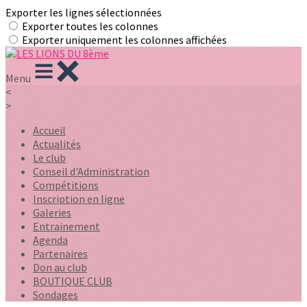
Exporter les lignes sélectionnées
Exporter toutes les colonnes
Exporter uniquement les colonnes affichées
Menu
<
>
Accueil
Actualités
Le club
Conseil d'Administration
Compétitions
Inscription en ligne
Galeries
Entrainement
Agenda
Partenaires
Don au club
BOUTIQUE CLUB
Sondages